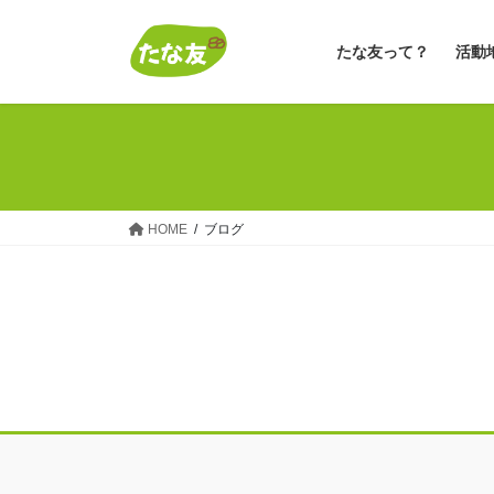
コ
ナ
ン
ビ
たな友って？
活動
テ
ゲ
ン
ー
ツ
シ
へ
ョ
ス
ン
キ
に
ッ
移
HOME
ブログ
プ
動