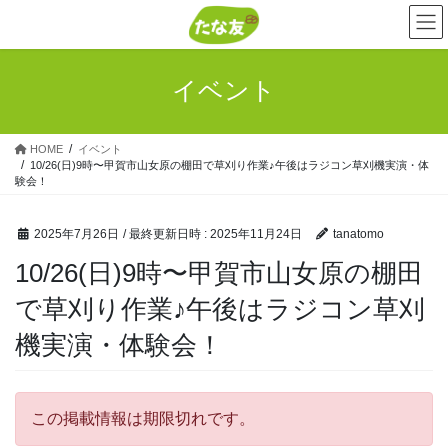
コ
ナ
ン
ビ
テ
ゲ
ン
ー
イベント
ツ
シ
へ
ョ
ス
ン
HOME
イベント
キ
に
10/26(日)9時〜甲賀市山女原の棚田で草刈り作業♪午後はラジコン草刈機実演・体
ッ
移
験会！
プ
動
2025年7月26日
/ 最終更新日時 :
2025年11月24日
tanatomo
10/26(日)9時〜甲賀市山女原の棚田
で草刈り作業♪午後はラジコン草刈
機実演・体験会！
この掲載情報は期限切れです。