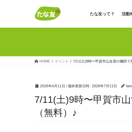
コ
ナ
ン
ビ
たな友って？
活動
テ
ゲ
ン
ー
ツ
シ
へ
ョ
ス
ン
キ
に
ッ
移
HOME
イベント
7/11(土)9時〜甲賀市山女原の棚
プ
動
2026年4月11日
/ 最終更新日時 :
2026年7月11日
tan
7/11(土)9時〜甲
（無料）♪