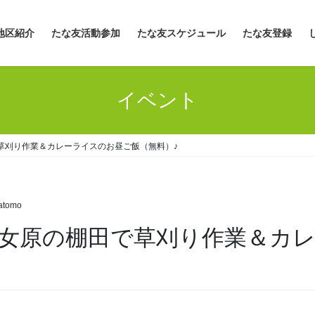
地区紹介
たな友活動参加
たな友スケジュール
たな友登録
イベント
田で草刈り作業＆カレーライスのお昼ご飯（無料）♪
atomo
賀市山女原の棚田で草刈り作業＆