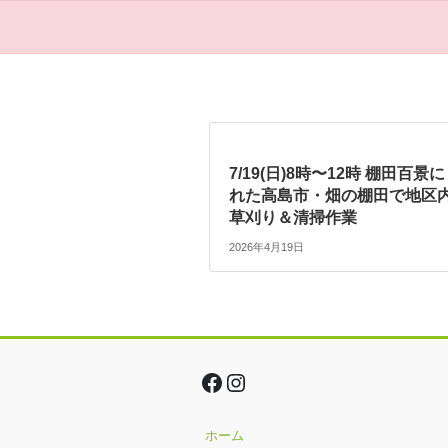
7/19(日)8時〜12時 棚田百景
れた高島市・畑の棚田で地区
草刈り＆清掃作業
2026年4月19日
Facebook
Instagram
ホーム